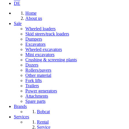
DE
Home
About us
Sale
Wheeled loaders
Skid steers/track loaders
Dumpers
Excavators
Wheeled excavators
Mini excavators
Crushing & screening plants
Dozers
Rollers/pavers
Other material
Fork lifts
Trailers
Power generators
Attachments
Spare parts
Brands
Bobcat
Services
Rental
Service