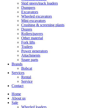
Skid steers/track loaders
Dumpers
Excavators
Wheeled excavators
Mini excavators
Crushing & screening plants
Dozers
Rollers/pavers
Other material
Fork lifts
Trailers
Power generators
Attachments
Spare parts
Brands
Bobcat
Services
Rental
Service
Contact
Home
About us
Sale
Wheeled loaders