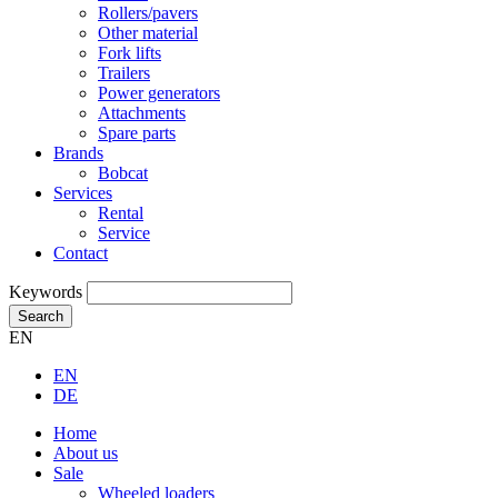
Rollers/pavers
Other material
Fork lifts
Trailers
Power generators
Attachments
Spare parts
Brands
Bobcat
Services
Rental
Service
Contact
Keywords
Search
EN
EN
DE
Home
About us
Sale
Wheeled loaders