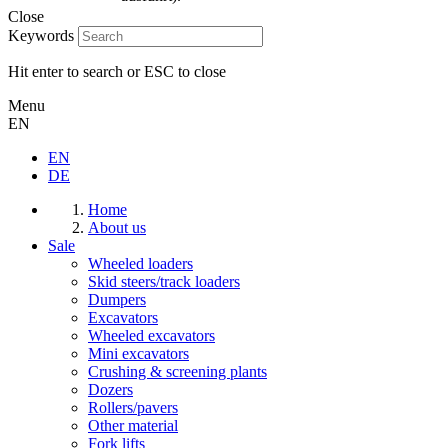
Close
Keywords
Hit enter to search or ESC to close
Menu
EN
EN
DE
Home
About us
Sale
Wheeled loaders
Skid steers/track loaders
Dumpers
Excavators
Wheeled excavators
Mini excavators
Crushing & screening plants
Dozers
Rollers/pavers
Other material
Fork lifts