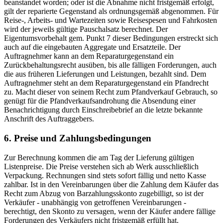
beanstandet worden; oder ist die Abnahme nicht fristgemäß erfolgt,
gilt der reparierte Gegenstand als ordnungsgemäß abgenommen. Für
Reise-, Arbeits- und Wartezeiten sowie Reisespesen und Fahrkosten
wird der jeweils gültige Pauschalsatz berechnet. Der
Eigentumsvorbehalt gem. Punkt 7 dieser Bedingungen erstreckt sich
auch auf die eingebauten Aggregate und Ersatzteile. Der
Auftragnehmer kann an dem Reparaturgegenstand ein
Zurückbehaltungsrecht ausüben, bis alle fälligen Forderungen, auch
die aus früheren Lieferungen und Leistungen, bezahlt sind. Dem
Auftragnehmer steht an dem Reparaturgegenstand ein Pfandrecht
zu. Macht dieser von seinem Recht zum Pfandverkauf Gebrauch, so
genügt für die Pfandverkaufsandrohung die Absendung einer
Benachrichtigung durch Einschreibebrief an die letzte bekannte
Anschrift des Auftraggebers.
6. Preise und Zahlungsbedingungen
Zur Berechnung kommen die am Tag der Lieferung gültigen
Listenpreise. Die Preise verstehen sich ab Werk ausschließlich
Verpackung. Rechnungen sind stets sofort fällig und netto Kasse
zahlbar. Ist in den Vereinbarungen über die Zahlung dem Käufer das
Recht zum Abzug von Barzahlungsskonto zugebilligt, so ist der
Verkäufer - unabhängig von getroffenen Vereinbarungen -
berechtigt, den Skonto zu versagen, wenn der Käufer andere fällige
Forderungen des Verkäufers nicht fristgemäß erfüllt hat.