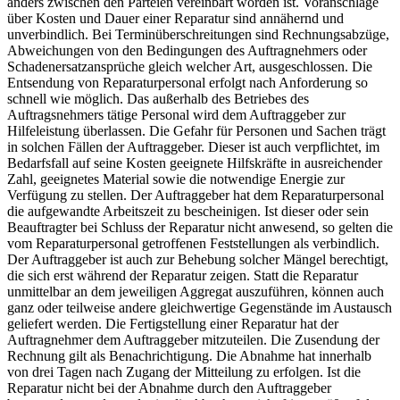
anders zwischen den Parteien vereinbart worden ist. Voranschläge
über Kosten und Dauer einer Reparatur sind annähernd und
unverbindlich. Bei Terminüberschreitungen sind Rechnungsabzüge,
Abweichungen von den Bedingungen des Auftragnehmers oder
Schadenersatzansprüche gleich welcher Art, ausgeschlossen. Die
Entsendung von Reparaturpersonal erfolgt nach Anforderung so
schnell wie möglich. Das außerhalb des Betriebes des
Auftragsnehmers tätige Personal wird dem Auftraggeber zur
Hilfeleistung überlassen. Die Gefahr für Personen und Sachen trägt
in solchen Fällen der Auftraggeber. Dieser ist auch verpflichtet, im
Bedarfsfall auf seine Kosten geeignete Hilfskräfte in ausreichender
Zahl, geeignetes Material sowie die notwendige Energie zur
Verfügung zu stellen. Der Auftraggeber hat dem Reparaturpersonal
die aufgewandte Arbeitszeit zu bescheinigen. Ist dieser oder sein
Beauftragter bei Schluss der Reparatur nicht anwesend, so gelten die
vom Reparaturpersonal getroffenen Feststellungen als verbindlich.
Der Auftraggeber ist auch zur Behebung solcher Mängel berechtigt,
die sich erst während der Reparatur zeigen. Statt die Reparatur
unmittelbar an dem jeweiligen Aggregat auszuführen, können auch
ganz oder teilweise andere gleichwertige Gegenstände im Austausch
geliefert werden. Die Fertigstellung einer Reparatur hat der
Auftragnehmer dem Auftraggeber mitzuteilen. Die Zusendung der
Rechnung gilt als Benachrichtigung. Die Abnahme hat innerhalb
von drei Tagen nach Zugang der Mitteilung zu erfolgen. Ist die
Reparatur nicht bei der Abnahme durch den Auftraggeber