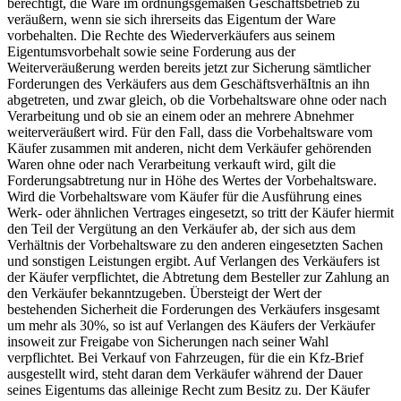
berechtigt, die Ware im ordnungsgemäßen Geschäftsbetrieb zu
veräußern, wenn sie sich ihrerseits das Eigentum der Ware
vorbehalten. Die Rechte des Wiederverkäufers aus seinem
Eigentumsvorbehalt sowie seine Forderung aus der
Weiterveräußerung werden bereits jetzt zur Sicherung sämtlicher
Forderungen des Verkäufers aus dem GeschäftsverhäItnis an ihn
abgetreten, und zwar gleich, ob die Vorbehaltsware ohne oder nach
Verarbeitung und ob sie an einem oder an mehrere Abnehmer
weiterveräußert wird. Für den Fall, dass die Vorbehaltsware vom
Käufer zusammen mit anderen, nicht dem Verkäufer gehörenden
Waren ohne oder nach Verarbeitung verkauft wird, gilt die
Forderungsabtretung nur in Höhe des Wertes der Vorbehaltsware.
Wird die Vorbehaltsware vom Käufer für die Ausführung eines
Werk- oder ähnlichen Vertrages eingesetzt, so tritt der Käufer hiermit
den Teil der Vergütung an den Verkäufer ab, der sich aus dem
Verhältnis der Vorbehaltsware zu den anderen eingesetzten Sachen
und sonstigen Leistungen ergibt. Auf Verlangen des Verkäufers ist
der Käufer verpflichtet, die Abtretung dem Besteller zur Zahlung an
den Verkäufer bekanntzugeben. Übersteigt der Wert der
bestehenden Sicherheit die Forderungen des Verkäufers insgesamt
um mehr als 30%, so ist auf Verlangen des Käufers der Verkäufer
insoweit zur Freigabe von Sicherungen nach seiner Wahl
verpflichtet. Bei Verkauf von Fahrzeugen, für die ein Kfz-Brief
ausgestellt wird, steht daran dem Verkäufer während der Dauer
seines Eigentums das alleinige Recht zum Besitz zu. Der Käufer