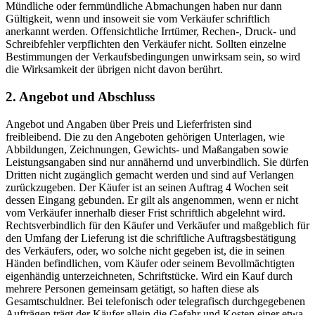
Mündliche oder fernmündliche Abmachungen haben nur dann
Gültigkeit, wenn und insoweit sie vom Verkäufer schriftlich
anerkannt werden. Offensichtliche Irrtümer, Rechen-, Druck- und
Schreibfehler verpflichten den Verkäufer nicht. Sollten einzelne
Bestimmungen der Verkaufsbedingungen unwirksam sein, so wird
die Wirksamkeit der übrigen nicht davon berührt.
2. Angebot und Abschluss
Angebot und Angaben über Preis und Lieferfristen sind
freibleibend. Die zu den Angeboten gehörigen Unterlagen, wie
Abbildungen, Zeichnungen, Gewichts- und Maßangaben sowie
Leistungsangaben sind nur annähernd und unverbindlich. Sie dürfen
Dritten nicht zugänglich gemacht werden und sind auf Verlangen
zurückzugeben. Der Käufer ist an seinen Auftrag 4 Wochen seit
dessen Eingang gebunden. Er gilt als angenommen, wenn er nicht
vom Verkäufer innerhalb dieser Frist schriftlich abgelehnt wird.
Rechtsverbindlich für den Käufer und Verkäufer und maßgeblich für
den Umfang der Lieferung ist die schriftliche Auftragsbestätigung
des Verkäufers, oder, wo solche nicht gegeben ist, die in seinen
Händen befindlichen, vom Käufer oder seinem Bevollmächtigten
eigenhändig unterzeichneten, Schriftstücke. Wird ein Kauf durch
mehrere Personen gemeinsam getätigt, so haften diese als
Gesamtschuldner. Bei telefonisch oder telegrafisch durchgegebenen
Aufträgen trägt der Käufer allein die Gefahr und Kosten einer etwa