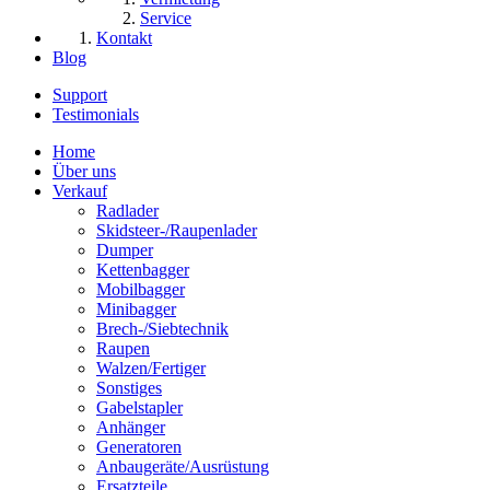
Service
Kontakt
Blog
Support
Testimonials
Home
Über uns
Verkauf
Radlader
Skidsteer-/Raupenlader
Dumper
Kettenbagger
Mobilbagger
Minibagger
Brech-/Siebtechnik
Raupen
Walzen/Fertiger
Sonstiges
Gabelstapler
Anhänger
Generatoren
Anbaugeräte/Ausrüstung
Ersatzteile