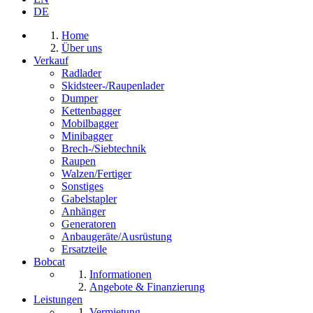
DE
Home
Über uns
Verkauf
Radlader
Skidsteer-/Raupenlader
Dumper
Kettenbagger
Mobilbagger
Minibagger
Brech-/Siebtechnik
Raupen
Walzen/Fertiger
Sonstiges
Gabelstapler
Anhänger
Generatoren
Anbaugeräte/Ausrüstung
Ersatzteile
Bobcat
Informationen
Angebote & Finanzierung
Leistungen
Vermietung