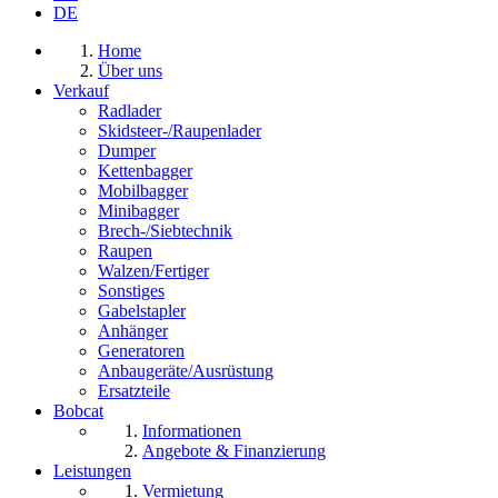
DE
Home
Über uns
Verkauf
Radlader
Skidsteer-/Raupenlader
Dumper
Kettenbagger
Mobilbagger
Minibagger
Brech-/Siebtechnik
Raupen
Walzen/Fertiger
Sonstiges
Gabelstapler
Anhänger
Generatoren
Anbaugeräte/Ausrüstung
Ersatzteile
Bobcat
Informationen
Angebote & Finanzierung
Leistungen
Vermietung