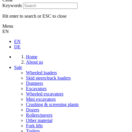
Keywords
Hit enter to search or ESC to close
Menu
EN
EN
DE
Home
About us
Sale
Wheeled loaders
Skid steers/track loaders
Dumpers
Excavators
Wheeled excavators
Mini excavators
Crushing & screening plants
Dozers
Rollers/pavers
Other material
Fork lifts
Trailers