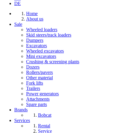
DE
Home
About us
Sale
Wheeled loaders
Skid steers/track loaders
Dumpers
Excavators
Wheeled excavators
Mini excavators
Crushing & screening plants
Dozers
Rollers/pavers
Other material
Fork lifts
Trailers
Power generators
Attachments
Spare parts
Brands
Bobcat
Services
Rental
Service