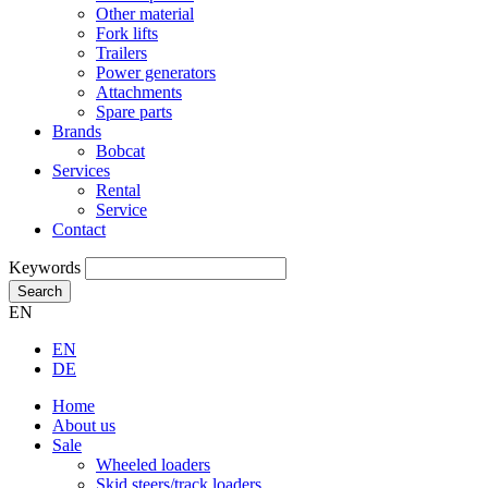
Other material
Fork lifts
Trailers
Power generators
Attachments
Spare parts
Brands
Bobcat
Services
Rental
Service
Contact
Keywords
Search
EN
EN
DE
Home
About us
Sale
Wheeled loaders
Skid steers/track loaders