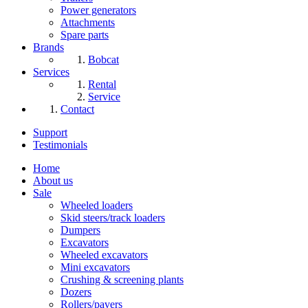
Power generators
Attachments
Spare parts
Brands
Bobcat
Services
Rental
Service
Contact
Support
Testimonials
Home
About us
Sale
Wheeled loaders
Skid steers/track loaders
Dumpers
Excavators
Wheeled excavators
Mini excavators
Crushing & screening plants
Dozers
Rollers/pavers