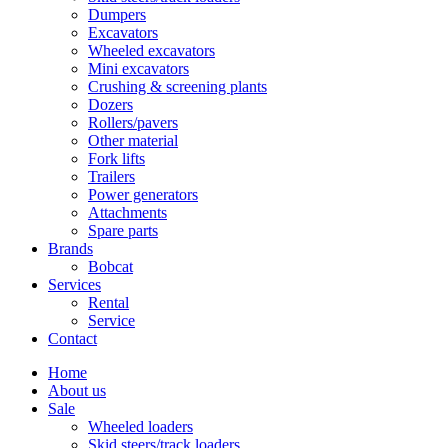
Dumpers
Excavators
Wheeled excavators
Mini excavators
Crushing & screening plants
Dozers
Rollers/pavers
Other material
Fork lifts
Trailers
Power generators
Attachments
Spare parts
Brands
Bobcat
Services
Rental
Service
Contact
Home
About us
Sale
Wheeled loaders
Skid steers/track loaders