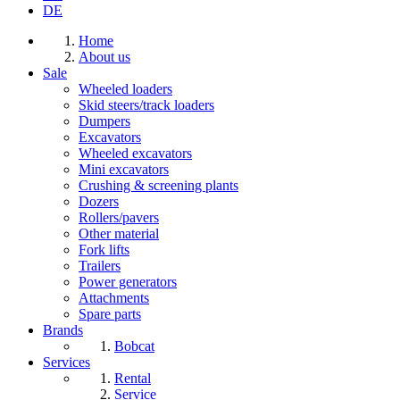
DE
Home
About us
Sale
Wheeled loaders
Skid steers/track loaders
Dumpers
Excavators
Wheeled excavators
Mini excavators
Crushing & screening plants
Dozers
Rollers/pavers
Other material
Fork lifts
Trailers
Power generators
Attachments
Spare parts
Brands
Bobcat
Services
Rental
Service