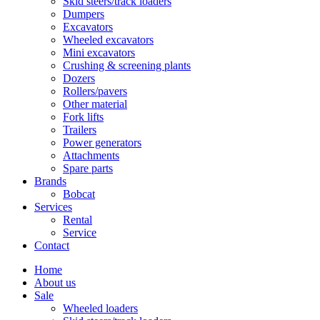
Skid steers/track loaders
Dumpers
Excavators
Wheeled excavators
Mini excavators
Crushing & screening plants
Dozers
Rollers/pavers
Other material
Fork lifts
Trailers
Power generators
Attachments
Spare parts
Brands
Bobcat
Services
Rental
Service
Contact
Home
About us
Sale
Wheeled loaders