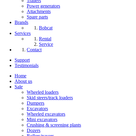
Trailers
Power generators
Attachments
Spare parts
Brands
Bobcat
Services
Rental
Service
Contact
Support
Testimonials
Home
About us
Sale
Wheeled loaders
Skid steers/track loaders
Dumpers
Excavators
Wheeled excavators
Mini excavators
Crushing & screening plants
Dozers
Rollers/pavers