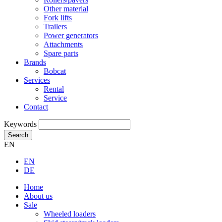
Other material
Fork lifts
Trailers
Power generators
Attachments
Spare parts
Brands
Bobcat
Services
Rental
Service
Contact
Keywords
Search
EN
EN
DE
Home
About us
Sale
Wheeled loaders