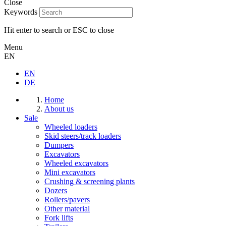
Close
Keywords
Hit enter to search or ESC to close
Menu
EN
EN
DE
Home
About us
Sale
Wheeled loaders
Skid steers/track loaders
Dumpers
Excavators
Wheeled excavators
Mini excavators
Crushing & screening plants
Dozers
Rollers/pavers
Other material
Fork lifts