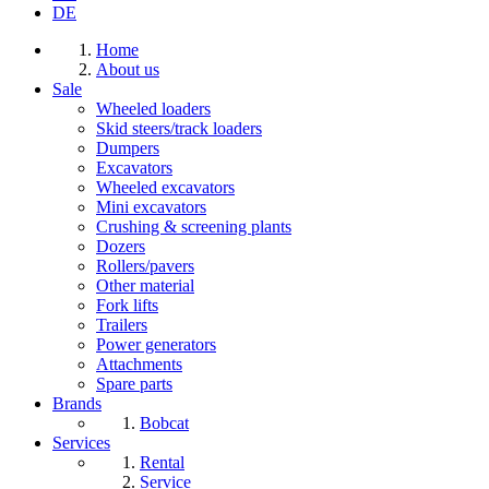
DE
Home
About us
Sale
Wheeled loaders
Skid steers/track loaders
Dumpers
Excavators
Wheeled excavators
Mini excavators
Crushing & screening plants
Dozers
Rollers/pavers
Other material
Fork lifts
Trailers
Power generators
Attachments
Spare parts
Brands
Bobcat
Services
Rental
Service