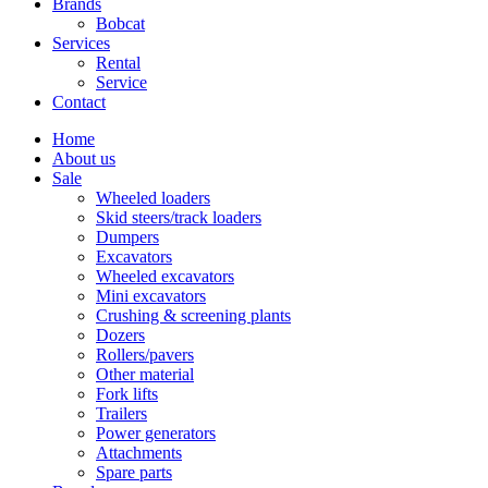
Brands
Bobcat
Services
Rental
Service
Contact
Home
About us
Sale
Wheeled loaders
Skid steers/track loaders
Dumpers
Excavators
Wheeled excavators
Mini excavators
Crushing & screening plants
Dozers
Rollers/pavers
Other material
Fork lifts
Trailers
Power generators
Attachments
Spare parts