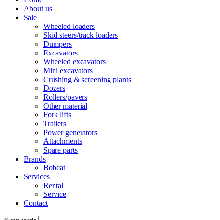
About us
Sale
Wheeled loaders
Skid steers/track loaders
Dumpers
Excavators
Wheeled excavators
Mini excavators
Crushing & screening plants
Dozers
Rollers/pavers
Other material
Fork lifts
Trailers
Power generators
Attachments
Spare parts
Brands
Bobcat
Services
Rental
Service
Contact