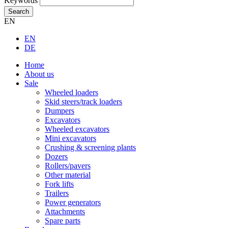
Keywords
Search
EN
EN
DE
Home
About us
Sale
Wheeled loaders
Skid steers/track loaders
Dumpers
Excavators
Wheeled excavators
Mini excavators
Crushing & screening plants
Dozers
Rollers/pavers
Other material
Fork lifts
Trailers
Power generators
Attachments
Spare parts