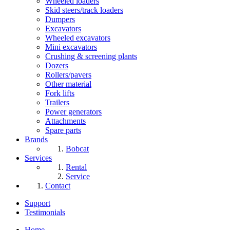
Wheeled loaders
Skid steers/track loaders
Dumpers
Excavators
Wheeled excavators
Mini excavators
Crushing & screening plants
Dozers
Rollers/pavers
Other material
Fork lifts
Trailers
Power generators
Attachments
Spare parts
Brands
Bobcat
Services
Rental
Service
Contact
Support
Testimonials
Home