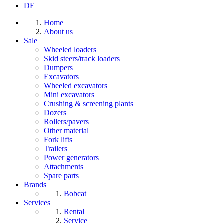
DE
Home
About us
Sale
Wheeled loaders
Skid steers/track loaders
Dumpers
Excavators
Wheeled excavators
Mini excavators
Crushing & screening plants
Dozers
Rollers/pavers
Other material
Fork lifts
Trailers
Power generators
Attachments
Spare parts
Brands
Bobcat
Services
Rental
Service