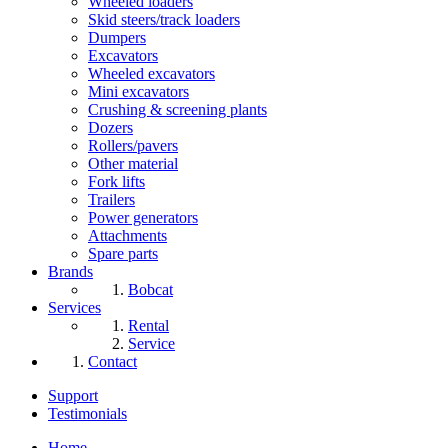
Wheeled loaders
Skid steers/track loaders
Dumpers
Excavators
Wheeled excavators
Mini excavators
Crushing & screening plants
Dozers
Rollers/pavers
Other material
Fork lifts
Trailers
Power generators
Attachments
Spare parts
Brands
Bobcat
Services
Rental
Service
Contact
Support
Testimonials
Home