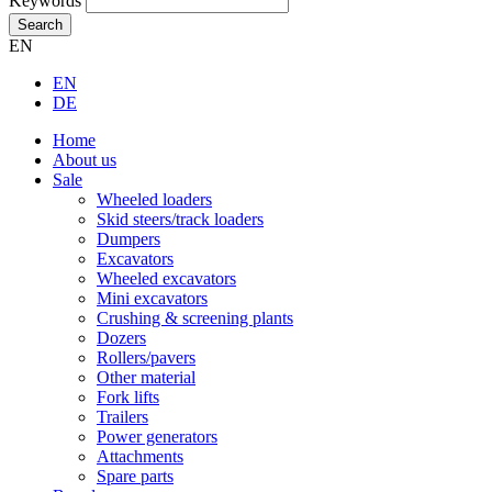
Keywords
Search
EN
EN
DE
Home
About us
Sale
Wheeled loaders
Skid steers/track loaders
Dumpers
Excavators
Wheeled excavators
Mini excavators
Crushing & screening plants
Dozers
Rollers/pavers
Other material
Fork lifts
Trailers
Power generators
Attachments
Spare parts