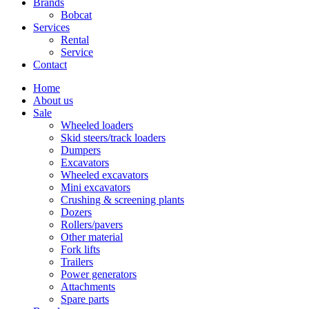
Brands
Bobcat
Services
Rental
Service
Contact
Home
About us
Sale
Wheeled loaders
Skid steers/track loaders
Dumpers
Excavators
Wheeled excavators
Mini excavators
Crushing & screening plants
Dozers
Rollers/pavers
Other material
Fork lifts
Trailers
Power generators
Attachments
Spare parts