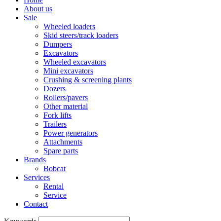
About us
Sale
Wheeled loaders
Skid steers/track loaders
Dumpers
Excavators
Wheeled excavators
Mini excavators
Crushing & screening plants
Dozers
Rollers/pavers
Other material
Fork lifts
Trailers
Power generators
Attachments
Spare parts
Brands
Bobcat
Services
Rental
Service
Contact