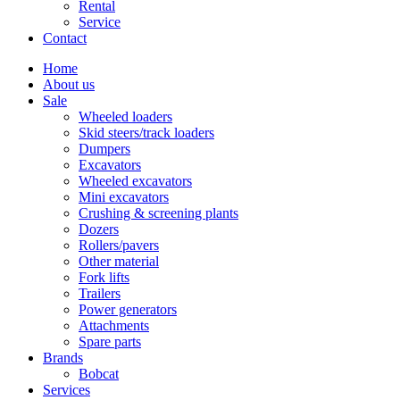
Rental
Service
Contact
Home
About us
Sale
Wheeled loaders
Skid steers/track loaders
Dumpers
Excavators
Wheeled excavators
Mini excavators
Crushing & screening plants
Dozers
Rollers/pavers
Other material
Fork lifts
Trailers
Power generators
Attachments
Spare parts
Brands
Bobcat
Services