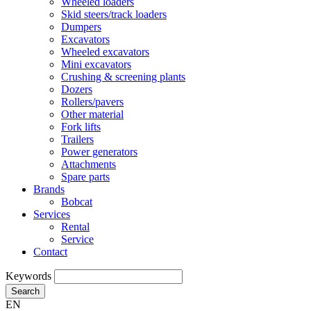
Wheeled loaders
Skid steers/track loaders
Dumpers
Excavators
Wheeled excavators
Mini excavators
Crushing & screening plants
Dozers
Rollers/pavers
Other material
Fork lifts
Trailers
Power generators
Attachments
Spare parts
Brands
Bobcat
Services
Rental
Service
Contact
Keywords
Search
EN