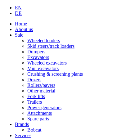
EN
DE
Home
About us
Sale
Wheeled loaders
Skid steers/track loaders
Dumpers
Excavators
Wheeled excavators
Mini excavators
Crushing & screening plants
Dozers
Rollers/pavers
Other material
Fork lifts
Trailers
Power generators
Attachments
Spare parts
Brands
Bobcat
Services