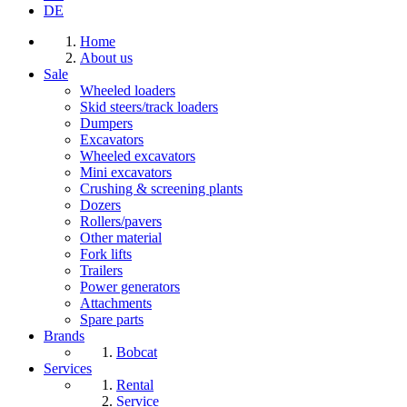
DE
Home
About us
Sale
Wheeled loaders
Skid steers/track loaders
Dumpers
Excavators
Wheeled excavators
Mini excavators
Crushing & screening plants
Dozers
Rollers/pavers
Other material
Fork lifts
Trailers
Power generators
Attachments
Spare parts
Brands
Bobcat
Services
Rental
Service