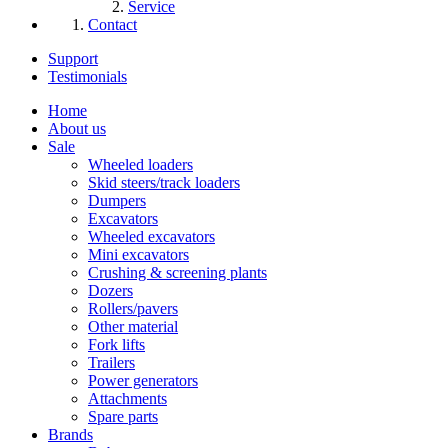
Service
Contact
Support
Testimonials
Home
About us
Sale
Wheeled loaders
Skid steers/track loaders
Dumpers
Excavators
Wheeled excavators
Mini excavators
Crushing & screening plants
Dozers
Rollers/pavers
Other material
Fork lifts
Trailers
Power generators
Attachments
Spare parts
Brands