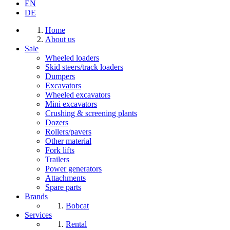
EN
DE
Home
About us
Sale
Wheeled loaders
Skid steers/track loaders
Dumpers
Excavators
Wheeled excavators
Mini excavators
Crushing & screening plants
Dozers
Rollers/pavers
Other material
Fork lifts
Trailers
Power generators
Attachments
Spare parts
Brands
Bobcat
Services
Rental