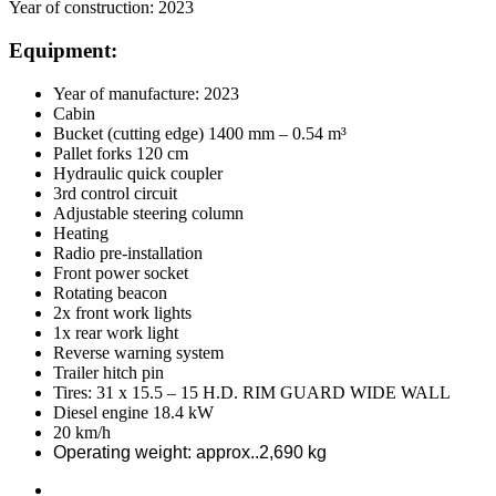
Year of construction:
2023
Equipment:
Year of manufacture: 2023
Cabin
Bucket (cutting edge) 1400 mm – 0.54 m³
Pallet forks 120 cm
Hydraulic quick coupler
3rd control circuit
Adjustable steering column
Heating
Radio pre-installation
Front power socket
Rotating beacon
2x front work lights
1x rear work light
Reverse warning system
Trailer hitch pin
Tires: 31 x 15.5 – 15 H.D. RIM GUARD WIDE WALL
Diesel engine 18.4 kW
20 km/h
Operating weight: approx..2,690 kg