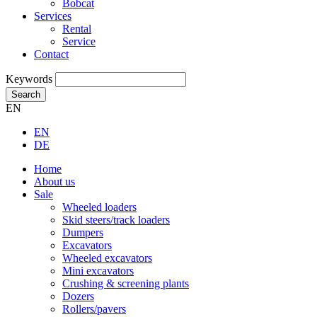
Bobcat
Services
Rental
Service
Contact
Keywords
Search
EN
EN
DE
Home
About us
Sale
Wheeled loaders
Skid steers/track loaders
Dumpers
Excavators
Wheeled excavators
Mini excavators
Crushing & screening plants
Dozers
Rollers/pavers