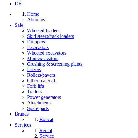
DE
Home
About us
Sale
Wheeled loaders
Skid steers/track loaders
Dumpers
Excavators
Wheeled excavators
Mini excavators
Crushing & screening plants
Dozers
Rollers/pavers
Other material
Fork lifts
Trailers
Power generators
Attachments
Spare parts
Brands
Bobcat
Services
Rental
Service