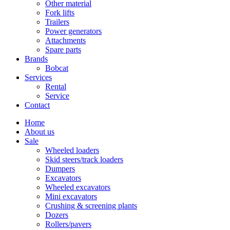
Other material
Fork lifts
Trailers
Power generators
Attachments
Spare parts
Brands
Bobcat
Services
Rental
Service
Contact
Home
About us
Sale
Wheeled loaders
Skid steers/track loaders
Dumpers
Excavators
Wheeled excavators
Mini excavators
Crushing & screening plants
Dozers
Rollers/pavers