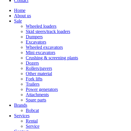
Contact
Home
About us
Sale
Wheeled loaders
Skid steers/track loaders
Dumpers
Excavators
Wheeled excavators
Mini excavators
Crushing & screening plants
Dozers
Rollers/pavers
Other material
Fork lifts
Trailers
Power generators
Attachments
Spare parts
Brands
Bobcat
Services
Rental
Service