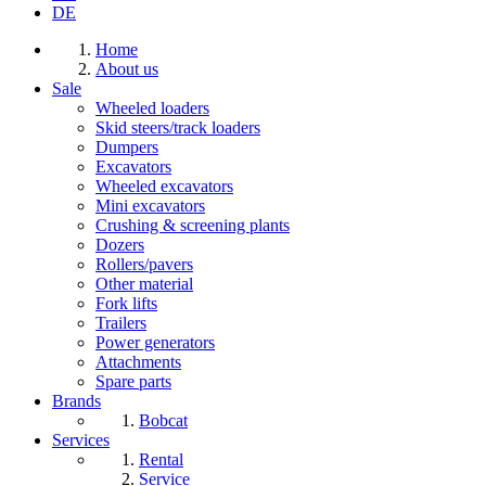
DE
Home
About us
Sale
Wheeled loaders
Skid steers/track loaders
Dumpers
Excavators
Wheeled excavators
Mini excavators
Crushing & screening plants
Dozers
Rollers/pavers
Other material
Fork lifts
Trailers
Power generators
Attachments
Spare parts
Brands
Bobcat
Services
Rental
Service