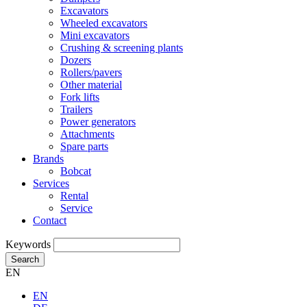
Excavators
Wheeled excavators
Mini excavators
Crushing & screening plants
Dozers
Rollers/pavers
Other material
Fork lifts
Trailers
Power generators
Attachments
Spare parts
Brands
Bobcat
Services
Rental
Service
Contact
Keywords
Search
EN
EN