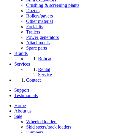
Crushing & screening plants
Dozers
Rollers/pavers
Other material
Fork lifts
Trailers
Power generators
Attachments
Spare parts
Brands
Bobcat
Services
Rental
Service
Contact
Support
Testimonials
Home
About us
Sale
Wheeled loaders
Skid steers/track loaders
Dumpers