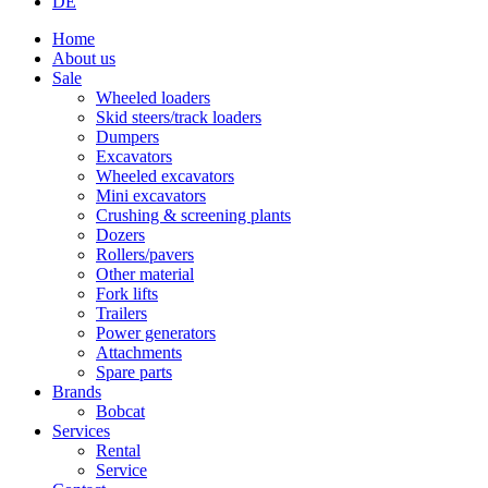
DE
Home
About us
Sale
Wheeled loaders
Skid steers/track loaders
Dumpers
Excavators
Wheeled excavators
Mini excavators
Crushing & screening plants
Dozers
Rollers/pavers
Other material
Fork lifts
Trailers
Power generators
Attachments
Spare parts
Brands
Bobcat
Services
Rental
Service