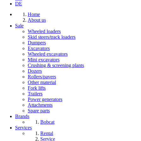
DE
Home
About us
Sale
Wheeled loaders
Skid steers/track loaders
Dumpers
Excavators
Wheeled excavators
Mini excavators
Crushing & screening plants
Dozers
Rollers/pavers
Other material
Fork lifts
Trailers
Power generators
Attachments
Spare parts
Brands
Bobcat
Services
Rental
Service