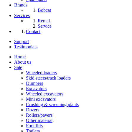
Brands
Bobcat
Services
Rental
Service
Contact
Support
Testimonials
Home
About us
Sale
Wheeled loaders
Skid steers/track loaders
Dumpers
Excavators
Wheeled excavators
Mini excavators
Crushing & screening plants
Dozers
Rollers/pavers
Other material
Fork lifts
Trailers