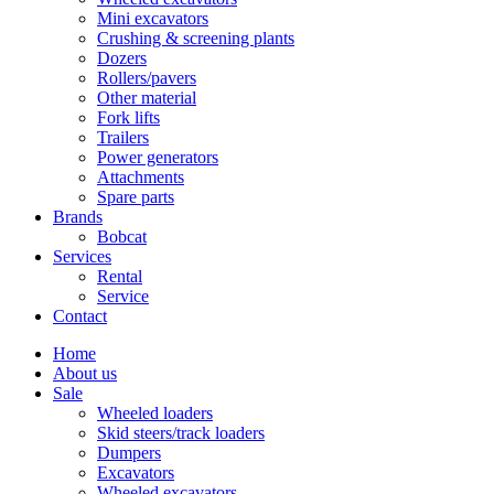
Mini excavators
Crushing & screening plants
Dozers
Rollers/pavers
Other material
Fork lifts
Trailers
Power generators
Attachments
Spare parts
Brands
Bobcat
Services
Rental
Service
Contact
Home
About us
Sale
Wheeled loaders
Skid steers/track loaders
Dumpers
Excavators
Wheeled excavators