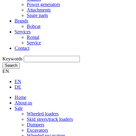
Power generators
Attachments
Spare parts
Brands
Bobcat
Services
Rental
Service
Contact
Keywords
Search
EN
EN
DE
Home
About us
Sale
Wheeled loaders
Skid steers/track loaders
Dumpers
Excavators
Wheeled excavators