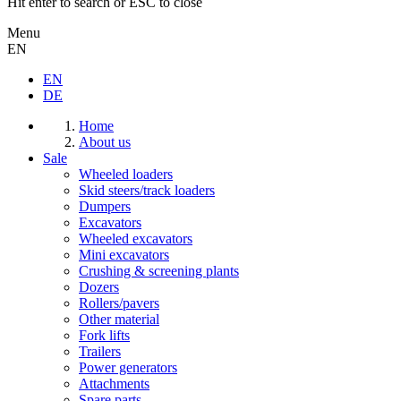
Hit enter to search or ESC to close
Menu
EN
EN
DE
Home
About us
Sale
Wheeled loaders
Skid steers/track loaders
Dumpers
Excavators
Wheeled excavators
Mini excavators
Crushing & screening plants
Dozers
Rollers/pavers
Other material
Fork lifts
Trailers
Power generators
Attachments
Spare parts