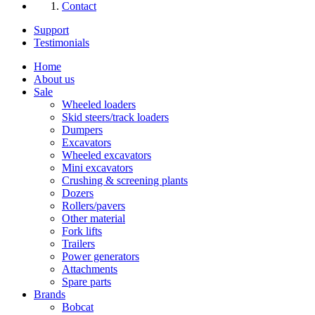
Contact
Support
Testimonials
Home
About us
Sale
Wheeled loaders
Skid steers/track loaders
Dumpers
Excavators
Wheeled excavators
Mini excavators
Crushing & screening plants
Dozers
Rollers/pavers
Other material
Fork lifts
Trailers
Power generators
Attachments
Spare parts
Brands
Bobcat