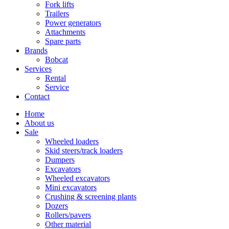
Fork lifts
Trailers
Power generators
Attachments
Spare parts
Brands
Bobcat
Services
Rental
Service
Contact
Home
About us
Sale
Wheeled loaders
Skid steers/track loaders
Dumpers
Excavators
Wheeled excavators
Mini excavators
Crushing & screening plants
Dozers
Rollers/pavers
Other material