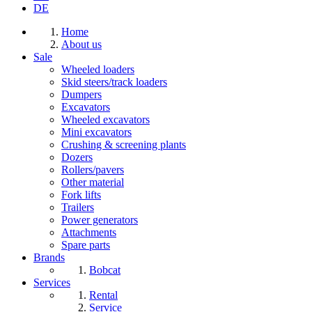
DE
Home
About us
Sale
Wheeled loaders
Skid steers/track loaders
Dumpers
Excavators
Wheeled excavators
Mini excavators
Crushing & screening plants
Dozers
Rollers/pavers
Other material
Fork lifts
Trailers
Power generators
Attachments
Spare parts
Brands
Bobcat
Services
Rental
Service