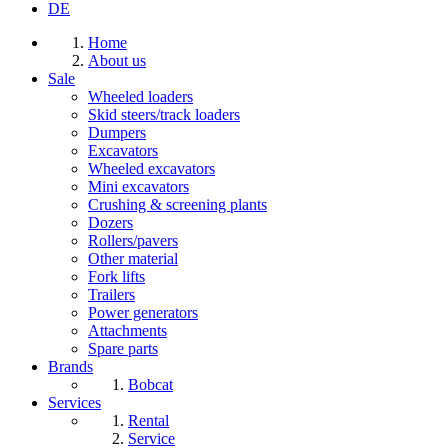
DE
Home
About us
Sale
Wheeled loaders
Skid steers/track loaders
Dumpers
Excavators
Wheeled excavators
Mini excavators
Crushing & screening plants
Dozers
Rollers/pavers
Other material
Fork lifts
Trailers
Power generators
Attachments
Spare parts
Brands
Bobcat
Services
Rental
Service