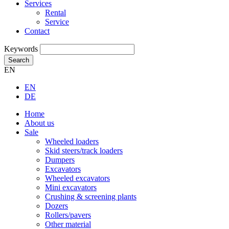
Services
Rental
Service
Contact
Keywords
Search
EN
EN
DE
Home
About us
Sale
Wheeled loaders
Skid steers/track loaders
Dumpers
Excavators
Wheeled excavators
Mini excavators
Crushing & screening plants
Dozers
Rollers/pavers
Other material