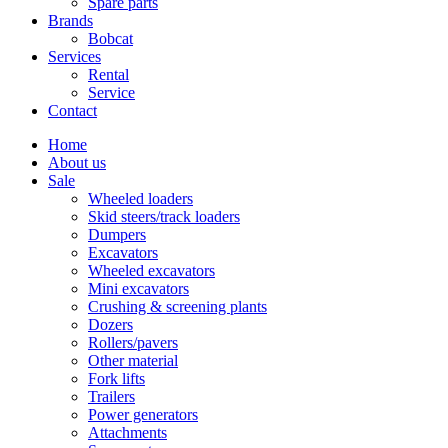
Spare parts
Brands
Bobcat
Services
Rental
Service
Contact
Home
About us
Sale
Wheeled loaders
Skid steers/track loaders
Dumpers
Excavators
Wheeled excavators
Mini excavators
Crushing & screening plants
Dozers
Rollers/pavers
Other material
Fork lifts
Trailers
Power generators
Attachments