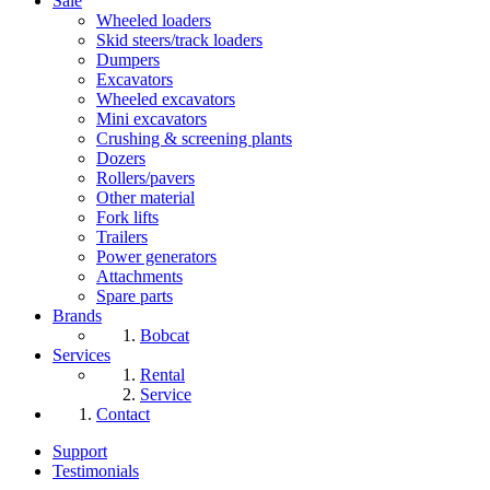
Sale
Wheeled loaders
Skid steers/track loaders
Dumpers
Excavators
Wheeled excavators
Mini excavators
Crushing & screening plants
Dozers
Rollers/pavers
Other material
Fork lifts
Trailers
Power generators
Attachments
Spare parts
Brands
Bobcat
Services
Rental
Service
Contact
Support
Testimonials