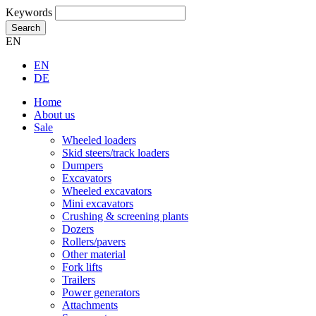
Keywords
Search
EN
EN
DE
Home
About us
Sale
Wheeled loaders
Skid steers/track loaders
Dumpers
Excavators
Wheeled excavators
Mini excavators
Crushing & screening plants
Dozers
Rollers/pavers
Other material
Fork lifts
Trailers
Power generators
Attachments