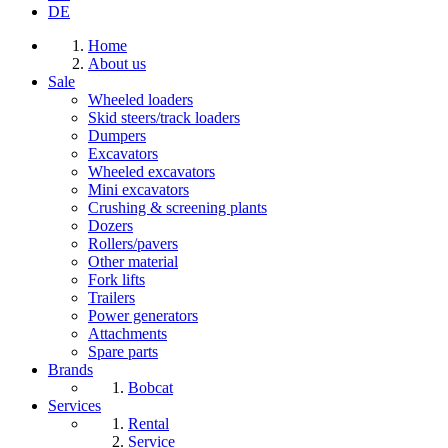
DE
Home
About us
Sale
Wheeled loaders
Skid steers/track loaders
Dumpers
Excavators
Wheeled excavators
Mini excavators
Crushing & screening plants
Dozers
Rollers/pavers
Other material
Fork lifts
Trailers
Power generators
Attachments
Spare parts
Brands
Bobcat
Services
Rental
Service