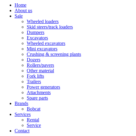
Home
About us
Sale
Wheeled loaders
Skid steers/track loaders
Dumpers
Excavators
Wheeled excavators
Mini excavators
Crushing & screening plants
Dozers
Rollers/pavers
Other material
Fork lifts
Trailers
Power generators
Attachments
Spare parts
Brands
Bobcat
Services
Rental
Service
Contact