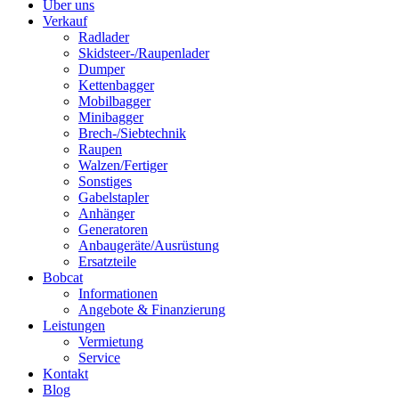
Über uns
Verkauf
Radlader
Skidsteer-/Raupenlader
Dumper
Kettenbagger
Mobilbagger
Minibagger
Brech-/Siebtechnik
Raupen
Walzen/Fertiger
Sonstiges
Gabelstapler
Anhänger
Generatoren
Anbaugeräte/Ausrüstung
Ersatzteile
Bobcat
Informationen
Angebote & Finanzierung
Leistungen
Vermietung
Service
Kontakt
Blog