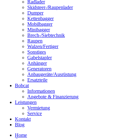
Radlader
Skidsteer-/Raupenlader
Dumper
Kettenbagger
Mobilbagger
Minibagger
Brech-/Siebtechnik
Raupen
Walzen/Fertiger
Sonstiges
Gabelstapler
Anhänger
Generatoren
Anbaugeräte/Ausrüstung
Ersatzteile
Bobcat
Informationen
Angebote & Finanzierung
Leistungen
Vermietung
Service
Kontakt
Blog
Home