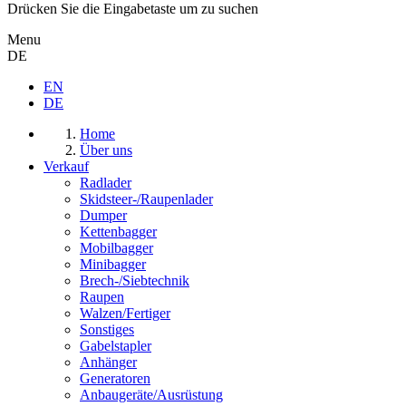
Drücken Sie die Eingabetaste um zu suchen
Menu
DE
EN
DE
Home
Über uns
Verkauf
Radlader
Skidsteer-/Raupenlader
Dumper
Kettenbagger
Mobilbagger
Minibagger
Brech-/Siebtechnik
Raupen
Walzen/Fertiger
Sonstiges
Gabelstapler
Anhänger
Generatoren
Anbaugeräte/Ausrüstung