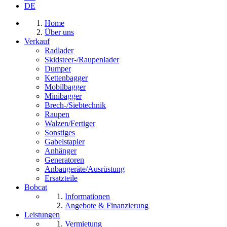
DE
Home
Über uns
Verkauf
Radlader
Skidsteer-/Raupenlader
Dumper
Kettenbagger
Mobilbagger
Minibagger
Brech-/Siebtechnik
Raupen
Walzen/Fertiger
Sonstiges
Gabelstapler
Anhänger
Generatoren
Anbaugeräte/Ausrüstung
Ersatzteile
Bobcat
Informationen
Angebote & Finanzierung
Leistungen
Vermietung