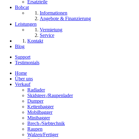
Ersatzteile
Bobcat
Informationen
Angebote & Finanzierung
Leistungen
Vermietung
Service
Kontakt
Blog
Support
Testimonials
Home
Über uns
Verkauf
Radlader
Skidsteer-/Raupenlader
Dumper
Kettenbagger
Mobilbagger
Minibagger
Brech-/Siebtechnik
Raupen
Walzen/Fertiger