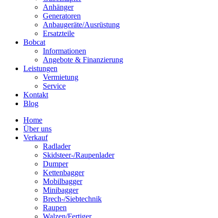
Anhänger
Generatoren
Anbaugeräte/Ausrüstung
Ersatzteile
Bobcat
Informationen
Angebote & Finanzierung
Leistungen
Vermietung
Service
Kontakt
Blog
Home
Über uns
Verkauf
Radlader
Skidsteer-/Raupenlader
Dumper
Kettenbagger
Mobilbagger
Minibagger
Brech-/Siebtechnik
Raupen
Walzen/Fertiger