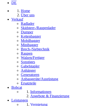
DE
Home
Über uns
Verkauf
Radlader
Skidsteer-/Raupenlader
Dumper
Kettenbagger
Mobilbagger
Minibagger
Brech-/Siebtechnik
Raupen
Walzen/Fertiger
Sonstiges
Gabelstapler
Anhänger
Generatoren
Anbaugeräte/Ausrüstung
Ersatzteile
Bobcat
Informationen
Angebote & Finanzierung
Leistungen
Vermietung