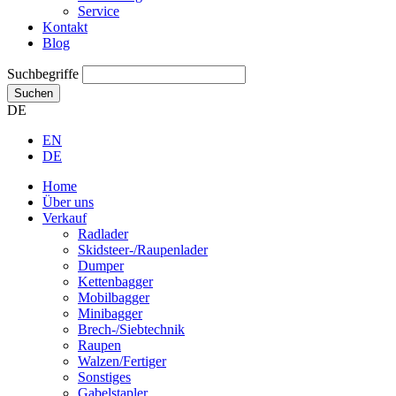
Service
Kontakt
Blog
Suchbegriffe
Suchen
DE
EN
DE
Home
Über uns
Verkauf
Radlader
Skidsteer-/Raupenlader
Dumper
Kettenbagger
Mobilbagger
Minibagger
Brech-/Siebtechnik
Raupen
Walzen/Fertiger
Sonstiges
Gabelstapler