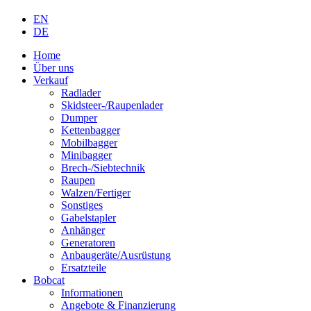
EN
DE
Home
Über uns
Verkauf
Radlader
Skidsteer-/Raupenlader
Dumper
Kettenbagger
Mobilbagger
Minibagger
Brech-/Siebtechnik
Raupen
Walzen/Fertiger
Sonstiges
Gabelstapler
Anhänger
Generatoren
Anbaugeräte/Ausrüstung
Ersatzteile
Bobcat
Informationen
Angebote & Finanzierung