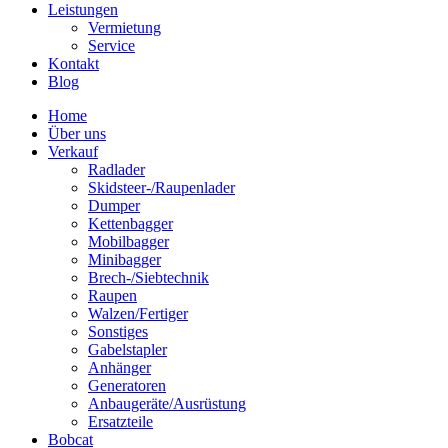
Leistungen
Vermietung
Service
Kontakt
Blog
Home
Über uns
Verkauf
Radlader
Skidsteer-/Raupenlader
Dumper
Kettenbagger
Mobilbagger
Minibagger
Brech-/Siebtechnik
Raupen
Walzen/Fertiger
Sonstiges
Gabelstapler
Anhänger
Generatoren
Anbaugeräte/Ausrüstung
Ersatzteile
Bobcat