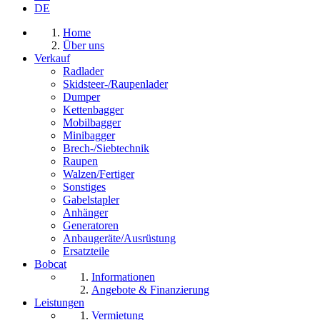
DE
Home
Über uns
Verkauf
Radlader
Skidsteer-/Raupenlader
Dumper
Kettenbagger
Mobilbagger
Minibagger
Brech-/Siebtechnik
Raupen
Walzen/Fertiger
Sonstiges
Gabelstapler
Anhänger
Generatoren
Anbaugeräte/Ausrüstung
Ersatzteile
Bobcat
Informationen
Angebote & Finanzierung
Leistungen
Vermietung