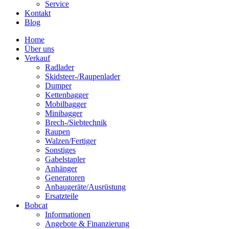
Service
Kontakt
Blog
Home
Über uns
Verkauf
Radlader
Skidsteer-/Raupenlader
Dumper
Kettenbagger
Mobilbagger
Minibagger
Brech-/Siebtechnik
Raupen
Walzen/Fertiger
Sonstiges
Gabelstapler
Anhänger
Generatoren
Anbaugeräte/Ausrüstung
Ersatzteile
Bobcat
Informationen
Angebote & Finanzierung