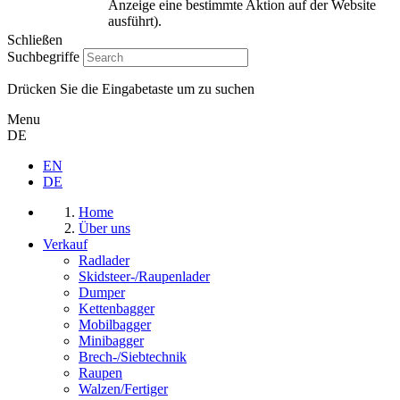
Anzeige eine bestimmte Aktion auf der Website
ausführt).
Schließen
Suchbegriffe
Drücken Sie die Eingabetaste um zu suchen
Menu
DE
EN
DE
Home
Über uns
Verkauf
Radlader
Skidsteer-/Raupenlader
Dumper
Kettenbagger
Mobilbagger
Minibagger
Brech-/Siebtechnik
Raupen
Walzen/Fertiger