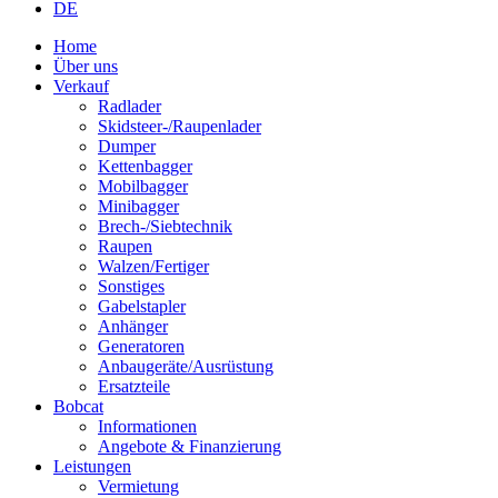
DE
Home
Über uns
Verkauf
Radlader
Skidsteer-/Raupenlader
Dumper
Kettenbagger
Mobilbagger
Minibagger
Brech-/Siebtechnik
Raupen
Walzen/Fertiger
Sonstiges
Gabelstapler
Anhänger
Generatoren
Anbaugeräte/Ausrüstung
Ersatzteile
Bobcat
Informationen
Angebote & Finanzierung
Leistungen
Vermietung