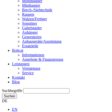
Mobilbagger
Minibagger
Brech-/Siebtechnik
Raupen
Walzen/Fertiger
Sonstiges
Gabelstapler
Anhänger
Generatoren
Anbaugeräte/Ausrüstung
Ersatzteile
Bobcat
Informationen
Angebote & Finanzierung
Leistungen
Vermietung
Service
Kontakt
Blog
Suchbegriffe
Suchen
DE
EN