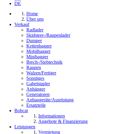
DE
Home
Über uns
Verkauf
Radlader
Skidsteer-/Raupenlader
Dumper
Kettenbagger
Mobilbagger
Minibagger
Brech-/Siebtechnik
Raupen
Walzen/Fertiger
Sonstiges
Gabelstapler
Anhänger
Generatoren
Anbaugeräte/Ausrüstung
Ersatzteile
Bobcat
Informationen
Angebote & Finanzierung
Leistungen
Vermietung