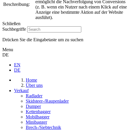
ermöglicht die Nachverfolgung von Conversions
Beschreibung:
(z. B. wenn ein Nutzer nach einem Klick auf eine
Anzeige eine bestimmte Aktion auf der Website
ausführt).
Schließen
Suchbegriffe
Drücken Sie die Eingabetaste um zu suchen
Menu
DE
EN
DE
Home
Über uns
Verkauf
Radlader
Skidsteer-/Raupenlader
Dumper
Kettenbagger
Mobilbagger
Minibagger
Brech-/Siebtechnik