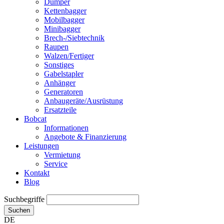
Dumper
Kettenbagger
Mobilbagger
Minibagger
Brech-/Siebtechnik
Raupen
Walzen/Fertiger
Sonstiges
Gabelstapler
Anhänger
Generatoren
Anbaugeräte/Ausrüstung
Ersatzteile
Bobcat
Informationen
Angebote & Finanzierung
Leistungen
Vermietung
Service
Kontakt
Blog
Suchbegriffe
Suchen
DE