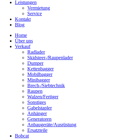
Leistungen
Vermietung
Service
Kontakt
Blog
Home
Über uns
Verkauf
Radlader
Skidsteer-/Raupenlader
Dumper
Kettenbagger
Mobilbagger
Minibagger
Brech-/Siebtechnik
Raupen
Walzen/Fertiger
Sonstiges
Gabelstapler
Anhänger
Generatoren
Anbaugeräte/Ausrüstung
Ersatzteile
Bobcat