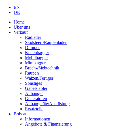
EN
DE
Home
Über uns
Verkauf
Radlader
Skidsteer-/Raupenlader
Dumper
Kettenbagger
Mobilbagger
Minibagger
Brech-/Siebtechnik
Raupen
Walzen/Fertiger
Sonstiges
Gabelstapler
Anhänger
Generatoren
Anbaugeräte/Ausrüstung
Ersatzteile
Bobcat
Informationen
Angebote & Finanzierung