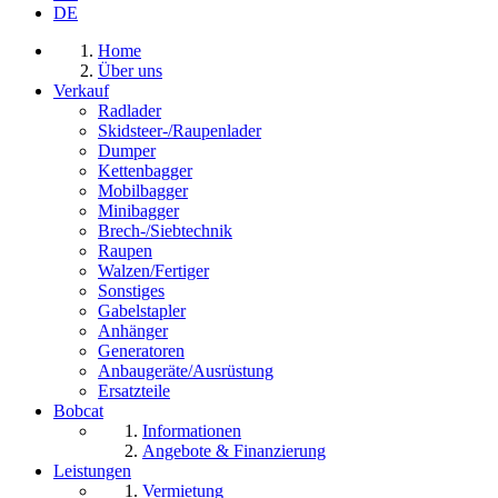
DE
Home
Über uns
Verkauf
Radlader
Skidsteer-/Raupenlader
Dumper
Kettenbagger
Mobilbagger
Minibagger
Brech-/Siebtechnik
Raupen
Walzen/Fertiger
Sonstiges
Gabelstapler
Anhänger
Generatoren
Anbaugeräte/Ausrüstung
Ersatzteile
Bobcat
Informationen
Angebote & Finanzierung
Leistungen
Vermietung