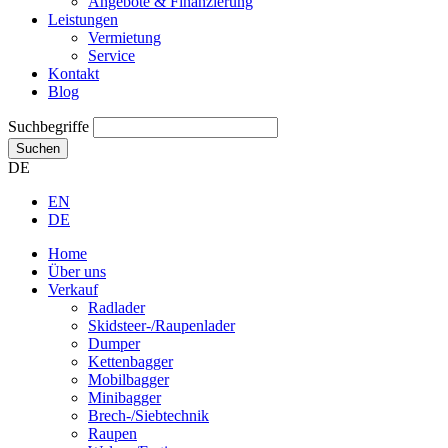
Angebote & Finanzierung
Leistungen
Vermietung
Service
Kontakt
Blog
Suchbegriffe
Suchen
DE
EN
DE
Home
Über uns
Verkauf
Radlader
Skidsteer-/Raupenlader
Dumper
Kettenbagger
Mobilbagger
Minibagger
Brech-/Siebtechnik
Raupen