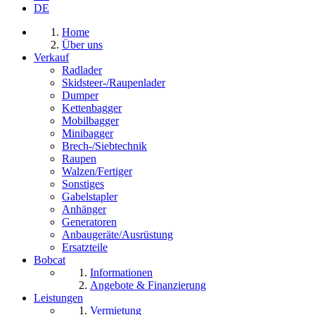
DE
Home
Über uns
Verkauf
Radlader
Skidsteer-/Raupenlader
Dumper
Kettenbagger
Mobilbagger
Minibagger
Brech-/Siebtechnik
Raupen
Walzen/Fertiger
Sonstiges
Gabelstapler
Anhänger
Generatoren
Anbaugeräte/Ausrüstung
Ersatzteile
Bobcat
Informationen
Angebote & Finanzierung
Leistungen
Vermietung