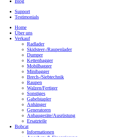
Blog
Support
Testimonials
Home
Über uns
Verkauf
Radlader
Skidsteer-/Raupenlader
Dumper
Kettenbagger
Mobilbagger
Minibagger
Brech-/Siebtechnik
Raupen
Walzen/Fertiger
Sonstiges
Gabelstapler
Anhänger
Generatoren
Anbaugeräte/Ausrüstung
Ersatzteile
Bobcat
Informationen