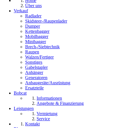
Home
Über uns
Verkauf
Radlader
Skidsteer-/Raupenlader
Dumper
Kettenbagger
Mobilbagger
Minibagger
Brech-/Siebtechnik
Raupen
Walzen/Fertiger
Sonstiges
Gabelstapler
Anhänger
Generatoren
Anbaugeräte/Ausrüstung
Ersatzteile
Bobcat
Informationen
Angebote & Finanzierung
Leistungen
Vermietung
Service
Kontakt