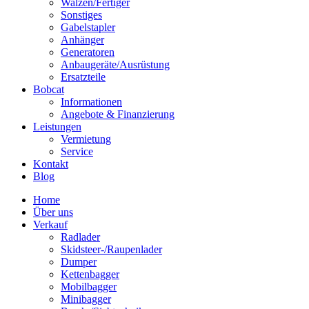
Walzen/Fertiger
Sonstiges
Gabelstapler
Anhänger
Generatoren
Anbaugeräte/Ausrüstung
Ersatzteile
Bobcat
Informationen
Angebote & Finanzierung
Leistungen
Vermietung
Service
Kontakt
Blog
Home
Über uns
Verkauf
Radlader
Skidsteer-/Raupenlader
Dumper
Kettenbagger
Mobilbagger
Minibagger