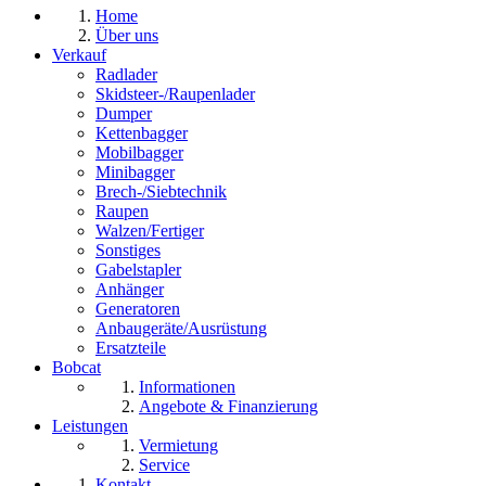
Home
Über uns
Verkauf
Radlader
Skidsteer-/Raupenlader
Dumper
Kettenbagger
Mobilbagger
Minibagger
Brech-/Siebtechnik
Raupen
Walzen/Fertiger
Sonstiges
Gabelstapler
Anhänger
Generatoren
Anbaugeräte/Ausrüstung
Ersatzteile
Bobcat
Informationen
Angebote & Finanzierung
Leistungen
Vermietung
Service
Kontakt