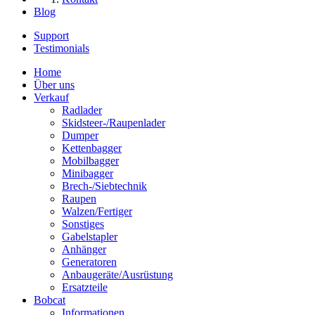
Blog
Support
Testimonials
Home
Über uns
Verkauf
Radlader
Skidsteer-/Raupenlader
Dumper
Kettenbagger
Mobilbagger
Minibagger
Brech-/Siebtechnik
Raupen
Walzen/Fertiger
Sonstiges
Gabelstapler
Anhänger
Generatoren
Anbaugeräte/Ausrüstung
Ersatzteile
Bobcat
Informationen