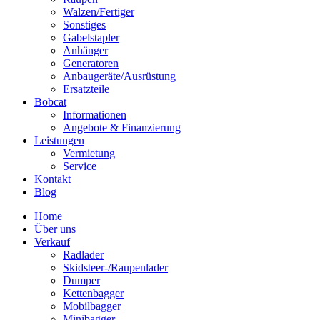
Walzen/Fertiger
Sonstiges
Gabelstapler
Anhänger
Generatoren
Anbaugeräte/Ausrüstung
Ersatzteile
Bobcat
Informationen
Angebote & Finanzierung
Leistungen
Vermietung
Service
Kontakt
Blog
Home
Über uns
Verkauf
Radlader
Skidsteer-/Raupenlader
Dumper
Kettenbagger
Mobilbagger
Minibagger