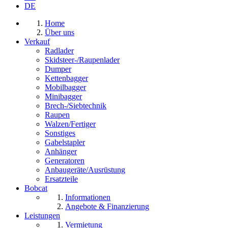
DE
Home
Über uns
Verkauf
Radlader
Skidsteer-/Raupenlader
Dumper
Kettenbagger
Mobilbagger
Minibagger
Brech-/Siebtechnik
Raupen
Walzen/Fertiger
Sonstiges
Gabelstapler
Anhänger
Generatoren
Anbaugeräte/Ausrüstung
Ersatzteile
Bobcat
Informationen
Angebote & Finanzierung
Leistungen
Vermietung