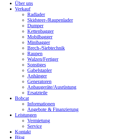
Über uns
Verkauf
Radlader
Skidsteer-/Raupenlader
Dumper
Kettenbagger
Mobilbagger
Minibagger
Brech-/Siebtechnik
Raupen
Walzen/Fertiger
Sonstiges
Gabelstapler
Anhänger
Generatoren
Anbaugeräte/Ausrüstung
Ersatzteile
Bobcat
Informationen
Angebote & Finanzierung
Leistungen
Vermietung
Service
Kontakt
Blog