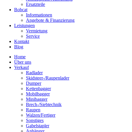
Ersatzteile
Bobcat
Informationen
Angebote & Finanzierung
Leistungen
Vermietung
Service
Kontakt
Blog
Home
Über uns
Verkauf
Radlader
Skidsteer-/Raupenlader
Dumper
Kettenbagger
Mobilbagger
Minibagger
Brech-/Siebtechnik
Raupen
Walzen/Fertiger
Sonstiges
Gabelstapler
Anhänger