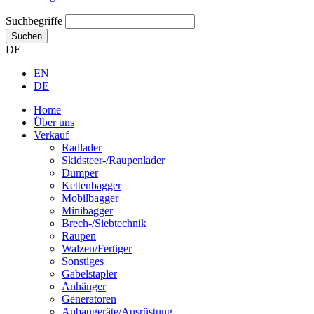
Suchbegriffe
Suchen
DE
EN
DE
Home
Über uns
Verkauf
Radlader
Skidsteer-/Raupenlader
Dumper
Kettenbagger
Mobilbagger
Minibagger
Brech-/Siebtechnik
Raupen
Walzen/Fertiger
Sonstiges
Gabelstapler
Anhänger
Generatoren
Anbaugeräte/Ausrüstung