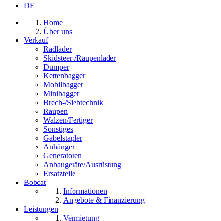
DE
Home
Über uns
Verkauf
Radlader
Skidsteer-/Raupenlader
Dumper
Kettenbagger
Mobilbagger
Minibagger
Brech-/Siebtechnik
Raupen
Walzen/Fertiger
Sonstiges
Gabelstapler
Anhänger
Generatoren
Anbaugeräte/Ausrüstung
Ersatzteile
Bobcat
Informationen
Angebote & Finanzierung
Leistungen
Vermietung