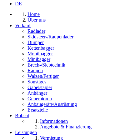
DE
Home
Über uns
Verkauf
Radlader
Skidsteer-/Raupenlader
Dumper
Kettenbagger
Mobilbagger
Minibagger
Brech-/Siebtechnik
Raupen
Walzen/Fertiger
Sonstiges
Gabelstapler
Anhänger
Generatoren
Anbaugeräte/Ausrüstung
Ersatzteile
Bobcat
Informationen
Angebote & Finanzierung
Leistungen
Vermietung