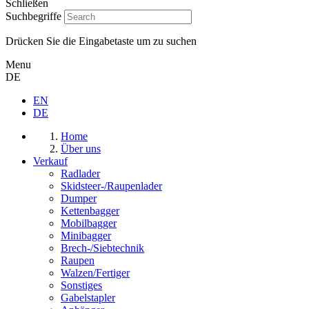
Schließen
Suchbegriffe
Drücken Sie die Eingabetaste um zu suchen
Menu
DE
EN
DE
Home
Über uns
Verkauf
Radlader
Skidsteer-/Raupenlader
Dumper
Kettenbagger
Mobilbagger
Minibagger
Brech-/Siebtechnik
Raupen
Walzen/Fertiger
Sonstiges
Gabelstapler