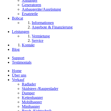
Anhänger
Generatoren
Anbaugeräte/Ausrüstung
Ersatzteile
Bobcat
Informationen
Angebote & Finanzierung
Leistungen
Vermietung
Service
Kontakt
Blog
Support
Testimonials
Home
Über uns
Verkauf
Radlader
Skidsteer-/Raupenlader
Dumper
Kettenbagger
Mobilbagger
Minibagger
Brech-/Siebtechnik