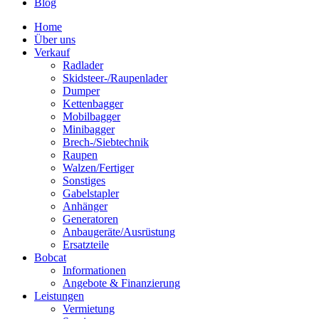
Blog
Home
Über uns
Verkauf
Radlader
Skidsteer-/Raupenlader
Dumper
Kettenbagger
Mobilbagger
Minibagger
Brech-/Siebtechnik
Raupen
Walzen/Fertiger
Sonstiges
Gabelstapler
Anhänger
Generatoren
Anbaugeräte/Ausrüstung
Ersatzteile
Bobcat
Informationen
Angebote & Finanzierung
Leistungen
Vermietung