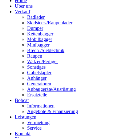
Home
Über uns
Verkauf
Radlader
Skidsteer-/Raupenlader
Dumper
Kettenbagger
Mobilbagger
Minibagger
Brech-/Siebtechnik
Raupen
Walzen/Fertiger
Sonstiges
Gabelstapler
Anhänger
Generatoren
Anbaugeräte/Ausrüstung
Ersatzteile
Bobcat
Informationen
Angebote & Finanzierung
Leistungen
Vermietung
Service
Kontakt