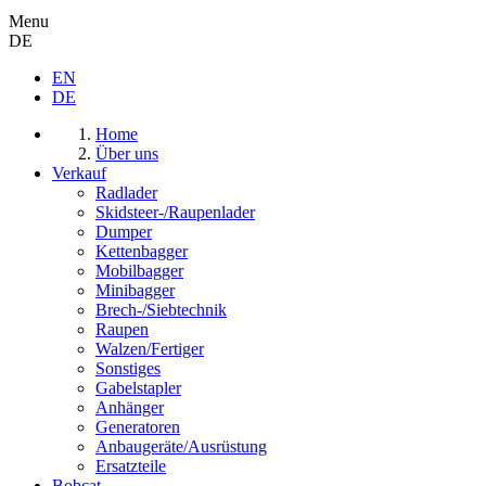
Menu
DE
EN
DE
Home
Über uns
Verkauf
Radlader
Skidsteer-/Raupenlader
Dumper
Kettenbagger
Mobilbagger
Minibagger
Brech-/Siebtechnik
Raupen
Walzen/Fertiger
Sonstiges
Gabelstapler
Anhänger
Generatoren
Anbaugeräte/Ausrüstung
Ersatzteile
Bobcat