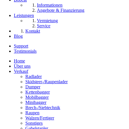
Informationen
Angebote & Finanzierung
Leistungen
Vermietung
Service
Kontakt
Blog
Support
Testimonials
Home
Über uns
Verkauf
Radlader
Skidsteer-/Raupenlader
Dumper
Kettenbagger
Mobilbagger
Minibagger
Brech-/Siebtechnik
Raupen
Walzen/Fertiger
Sonstiges
Gabelstapler