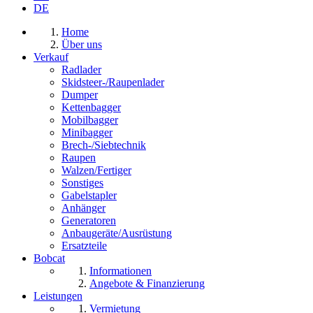
DE
Home
Über uns
Verkauf
Radlader
Skidsteer-/Raupenlader
Dumper
Kettenbagger
Mobilbagger
Minibagger
Brech-/Siebtechnik
Raupen
Walzen/Fertiger
Sonstiges
Gabelstapler
Anhänger
Generatoren
Anbaugeräte/Ausrüstung
Ersatzteile
Bobcat
Informationen
Angebote & Finanzierung
Leistungen
Vermietung