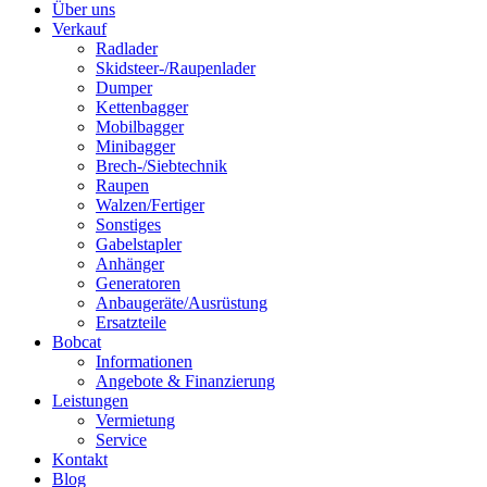
Über uns
Verkauf
Radlader
Skidsteer-/Raupenlader
Dumper
Kettenbagger
Mobilbagger
Minibagger
Brech-/Siebtechnik
Raupen
Walzen/Fertiger
Sonstiges
Gabelstapler
Anhänger
Generatoren
Anbaugeräte/Ausrüstung
Ersatzteile
Bobcat
Informationen
Angebote & Finanzierung
Leistungen
Vermietung
Service
Kontakt
Blog