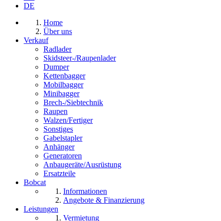
DE
Home
Über uns
Verkauf
Radlader
Skidsteer-/Raupenlader
Dumper
Kettenbagger
Mobilbagger
Minibagger
Brech-/Siebtechnik
Raupen
Walzen/Fertiger
Sonstiges
Gabelstapler
Anhänger
Generatoren
Anbaugeräte/Ausrüstung
Ersatzteile
Bobcat
Informationen
Angebote & Finanzierung
Leistungen
Vermietung