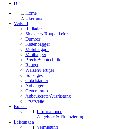
DE
Home
Über uns
Verkauf
Radlader
Skidsteer-/Raupenlader
Dumper
Kettenbagger
Mobilbagger
Minibagger
Brech-/Siebtechnik
Raupen
Walzen/Fertiger
Sonstiges
Gabelstapler
Anhänger
Generatoren
Anbaugeräte/Ausrüstung
Ersatzteile
Bobcat
Informationen
Angebote & Finanzierung
Leistungen
Vermietung