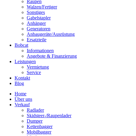
Raupen
Walzen/Fertiger
Sonstiges
Gabelstapler
Anhänger
Generatoren
Anbaugeräte/Ausrüstung
Ersatzteile
Bobcat
Informationen
Angebote & Finanzierung
Leistungen
Vermietung
Service
Kontakt
Blog
Home
Über uns
Verkauf
Radlader
Skidsteer-/Raupenlader
Dumper
Kettenbagger
Mobilbagger