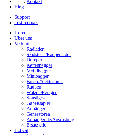
Kontakt
Blog
Support
Testimonials
Home
Über uns
Verkauf
Radlader
Skidsteer-/Raupenlader
Dumper
Kettenbagger
Mobilbagger
Minibagger
Brech-/Siebtechnik
Raupen
Walzen/Fertiger
Sonstiges
Gabelstapler
Anhänger
Generatoren
Anbaugeräte/Ausrüstung
Ersatzteile
Bobcat